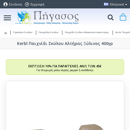
Σύνδεση
Εγγραφή
Ελληνικά
Προϊόντα Σκύλου
Παιχνίδια Σκύλου
Παιχνίδι Σκύλου Μπαστούνι Ανάκτησης
Kerbl Παιχνί
Kerbl Παιχνίδι Σκύλου Αλτήρας Ξύλινος 400γρ
ΕΚΠΤΩΣΗ 10% ΓΙΑ ΠΑΡΑΓΓΕΛΙΕΣ ΑΝΩ ΤΩΝ 45€
Για πληρωμές μέσω κάρτας, paypal ή κατάθεσης