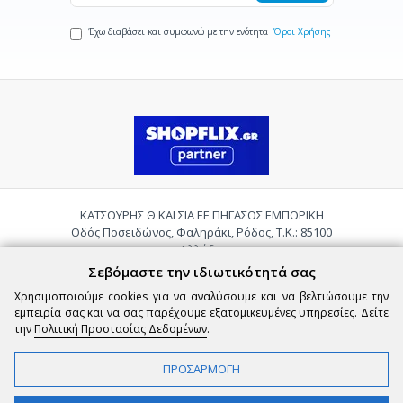
Έχω διαβάσει και συμφωνώ με την ενότητα
Όροι Χρήσης
ΚΑΤΣΟΥΡΗΣ Θ ΚΑΙ ΣΙΑ ΕΕ ΠΗΓΑΣΟΣ ΕΜΠΟΡΙΚΗ
Οδός Ποσειδώνος, Φαληράκι, Ρόδος, Τ.Κ.: 85100
Ελλάδα
Τηλ.:
2241085059
Σεβόμαστε την ιδιωτικότητά σας
Email:
pigasosemporiki@gmail.com
Χρησιμοποιούμε cookies για να αναλύσουμε και να βελτιώσουμε την
εμπειρία σας και να σας παρέχουμε εξατομικευμένες υπηρεσίες. Δείτε
την
Πολιτική Προστασίας Δεδομένων
.
ΠΡΟΣΑΡΜΟΓΗ
Copyright © 2026 epigasos.com | Powered by SBZ Systems & EMDI Business