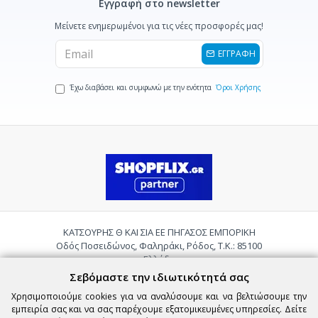
Εγγραφή στο newsletter
Μείνετε ενημερωμένοι για τις νέες προσφορές μας!
ΕΓΓΡΑΦΗ
Έχω διαβάσει και συμφωνώ με την ενότητα
Όροι Χρήσης
ΚΑΤΣΟΥΡΗΣ Θ ΚΑΙ ΣΙΑ ΕΕ ΠΗΓΑΣΟΣ ΕΜΠΟΡΙΚΗ
Οδός Ποσειδώνος, Φαληράκι, Ρόδος, Τ.Κ.: 85100
Ελλάδα
Τηλ.:
2241085059
Σεβόμαστε την ιδιωτικότητά σας
Email:
pigasosemporiki@gmail.com
Χρησιμοποιούμε cookies για να αναλύσουμε και να βελτιώσουμε την
εμπειρία σας και να σας παρέχουμε εξατομικευμένες υπηρεσίες. Δείτε