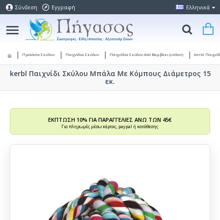
Σύνδεση
Εγγραφή
Ελληνικά
Προϊόντα Σκύλου
Παιχνίδια Σκύλου
Παιχνίδια Σκύλου Από Βαμβάκι (cotton)
kerbl Παιχνί
kerbl Παιχνίδι Σκύλου Μπάλα Με Κόμπους Διάμετρος 15
εκ.
ΕΚΠΤΩΣΗ 10% ΓΙΑ ΠΑΡΑΓΓΕΛΙΕΣ ΑΝΩ ΤΩΝ 45€
Για πληρωμές μέσω κάρτας, paypal ή κατάθεσης