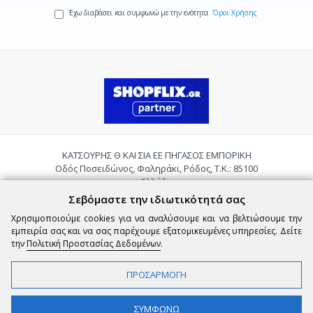
Έχω διαβάσει και συμφωνώ με την ενότητα
Όροι Χρήσης
ΚΑΤΣΟΥΡΗΣ Θ ΚΑΙ ΣΙΑ ΕΕ ΠΗΓΑΣΟΣ ΕΜΠΟΡΙΚΗ
Οδός Ποσειδώνος, Φαληράκι, Ρόδος, Τ.Κ.: 85100
Ελλάδα
Τηλ.:
2241085059
Σεβόμαστε την ιδιωτικότητά σας
Email:
pigasosemporiki@gmail.com
Χρησιμοποιούμε cookies για να αναλύσουμε και να βελτιώσουμε την
εμπειρία σας και να σας παρέχουμε εξατομικευμένες υπηρεσίες. Δείτε
την
Πολιτική Προστασίας Δεδομένων
.
ΠΡΟΣΑΡΜΟΓΗ
Copyright © 2026 epigasos.com | Powered by SBZ Systems & EMDI Business
ΣΥΜΦΩΝΩ
Management