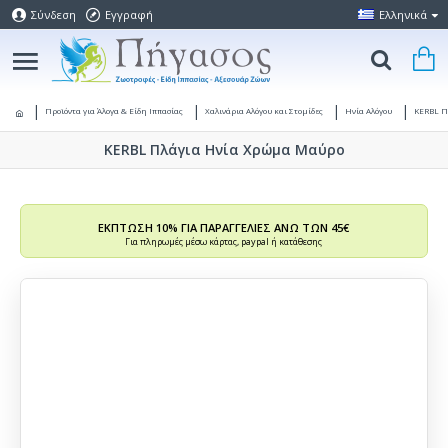
Σύνδεση
Εγγραφή
Ελληνικά
Προϊόντα για Άλογα & Είδη Ιππασίας
Χαλινάρια Αλόγου και Στομίδες
Ηνία Αλόγου
KERBL Π
KERBL Πλάγια Ηνία Χρώμα Μαύρο
ΕΚΠΤΩΣΗ 10% ΓΙΑ ΠΑΡΑΓΓΕΛΙΕΣ ΑΝΩ ΤΩΝ 45€
Για πληρωμές μέσω κάρτας, paypal ή κατάθεσης