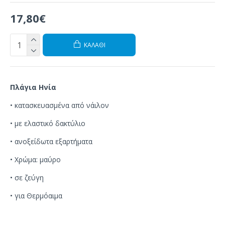
17,80€
ΚΑΛΆΘΙ
Πλάγια Ηνία
•
κατασκευασμένα από
νάιλον
•
με
ελαστικό δακτύλιο
•
ανοξείδωτα εξαρτήματα
• Χρώμα
:
μαύρο
•
σε ζεύγη
•
για Θερμόαιμα