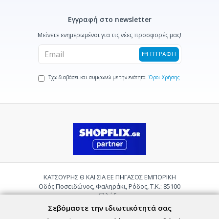
Εγγραφή στο newsletter
Μείνετε ενημερωμένοι για τις νέες προσφορές μας!
ΕΓΓΡΑΦΗ
Έχω διαβάσει και συμφωνώ με την ενότητα
Όροι Χρήσης
ΚΑΤΣΟΥΡΗΣ Θ ΚΑΙ ΣΙΑ ΕΕ ΠΗΓΑΣΟΣ ΕΜΠΟΡΙΚΗ
Οδός Ποσειδώνος, Φαληράκι, Ρόδος, Τ.Κ.: 85100
Ελλάδα
Τηλ.:
2241085059
Σεβόμαστε την ιδιωτικότητά σας
Email:
pigasosemporiki@gmail.com