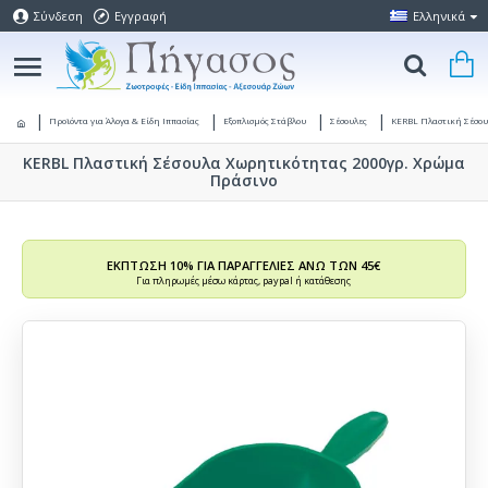
Σύνδεση
Εγγραφή
Ελληνικά
Προϊόντα για Άλογα & Είδη Ιππασίας
Εξοπλισμός Στάβλου
Σέσουλες
KERBL Πλαστική Σέσου
KERBL Πλαστική Σέσουλα Χωρητικότητας 2000γρ. Χρώμα
Πράσινο
ΕΚΠΤΩΣΗ 10% ΓΙΑ ΠΑΡΑΓΓΕΛΙΕΣ ΑΝΩ ΤΩΝ 45€
Για πληρωμές μέσω κάρτας, paypal ή κατάθεσης