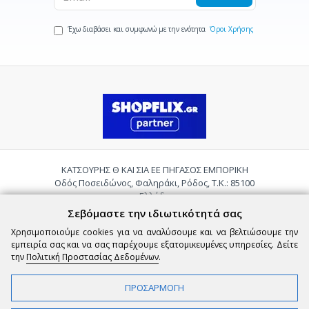
Έχω διαβάσει και συμφωνώ με την ενότητα
Όροι Χρήσης
ΚΑΤΣΟΥΡΗΣ Θ ΚΑΙ ΣΙΑ ΕΕ ΠΗΓΑΣΟΣ ΕΜΠΟΡΙΚΗ
Οδός Ποσειδώνος, Φαληράκι, Ρόδος, Τ.Κ.: 85100
Ελλάδα
Τηλ.:
2241085059
Σεβόμαστε την ιδιωτικότητά σας
Email:
pigasosemporiki@gmail.com
Χρησιμοποιούμε cookies για να αναλύσουμε και να βελτιώσουμε την
εμπειρία σας και να σας παρέχουμε εξατομικευμένες υπηρεσίες. Δείτε
την
Πολιτική Προστασίας Δεδομένων
.
ΠΡΟΣΑΡΜΟΓΗ