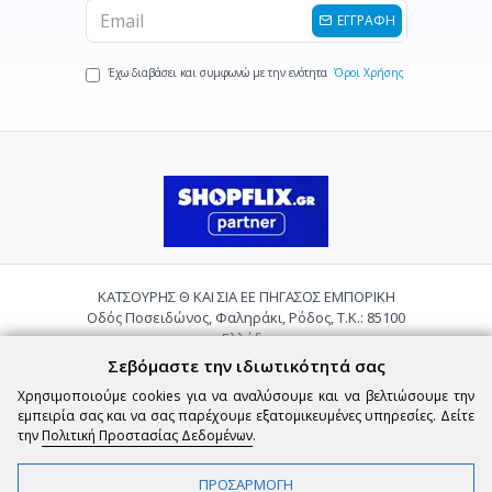
ΕΓΓΡΑΦΗ
Έχω διαβάσει και συμφωνώ με την ενότητα
Όροι Χρήσης
ΚΑΤΣΟΥΡΗΣ Θ ΚΑΙ ΣΙΑ ΕΕ ΠΗΓΑΣΟΣ ΕΜΠΟΡΙΚΗ
Οδός Ποσειδώνος, Φαληράκι, Ρόδος, Τ.Κ.: 85100
Ελλάδα
Τηλ.:
2241085059
Σεβόμαστε την ιδιωτικότητά σας
Email:
pigasosemporiki@gmail.com
Χρησιμοποιούμε cookies για να αναλύσουμε και να βελτιώσουμε την
εμπειρία σας και να σας παρέχουμε εξατομικευμένες υπηρεσίες. Δείτε
την
Πολιτική Προστασίας Δεδομένων
.
ΠΡΟΣΑΡΜΟΓΗ