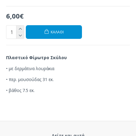
6,00€
ΚΑΛΆΘΙ
Πλαστικό Φίμωτρο Σκύλου
•
με
δερμάτινα λουράκια
• περ. μουσούδας 31 εκ.
• βάθος 7.5 εκ.
Δείτε και αυτά