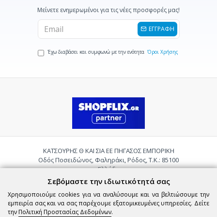
Μείνετε ενημερωμένοι για τις νέες προσφορές μας!
ΕΓΓΡΑΦΗ
Έχω διαβάσει και συμφωνώ με την ενότητα
Όροι Χρήσης
ΚΑΤΣΟΥΡΗΣ Θ ΚΑΙ ΣΙΑ ΕΕ ΠΗΓΑΣΟΣ ΕΜΠΟΡΙΚΗ
Οδός Ποσειδώνος, Φαληράκι, Ρόδος, Τ.Κ.: 85100
Ελλάδα
Τηλ.:
2241085059
Σεβόμαστε την ιδιωτικότητά σας
Email:
pigasosemporiki@gmail.com
Χρησιμοποιούμε cookies για να αναλύσουμε και να βελτιώσουμε την
εμπειρία σας και να σας παρέχουμε εξατομικευμένες υπηρεσίες. Δείτε
την
Πολιτική Προστασίας Δεδομένων
.