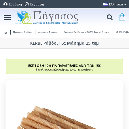
Σύνδεση
Εγγραφή
Ελληνικά
Προϊόντα Σκύλου
Λιχουδιές Σκύλου
Λιχουδιά Σκύλου Απο 100% Φυσικό Δέρμα
KERBL Ράβδ
KERBL Ράβδοι Για Μάσημα 25 τεμ
ΕΚΠΤΩΣΗ 10% ΓΙΑ ΠΑΡΑΓΓΕΛΙΕΣ ΑΝΩ ΤΩΝ 45€
Για πληρωμές μέσω κάρτας, paypal ή κατάθεσης