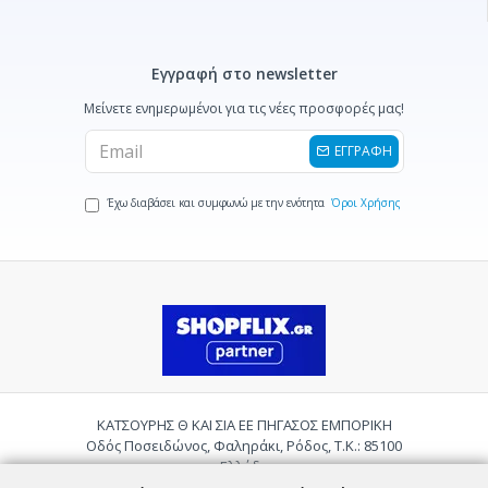
Εγγραφή στο newsletter
Μείνετε ενημερωμένοι για τις νέες προσφορές μας!
ΕΓΓΡΑΦΗ
Έχω διαβάσει και συμφωνώ με την ενότητα
Όροι Χρήσης
ΚΑΤΣΟΥΡΗΣ Θ ΚΑΙ ΣΙΑ ΕΕ ΠΗΓΑΣΟΣ ΕΜΠΟΡΙΚΗ
Οδός Ποσειδώνος, Φαληράκι, Ρόδος, Τ.Κ.: 85100
Ελλάδα
Τηλ.:
2241085059