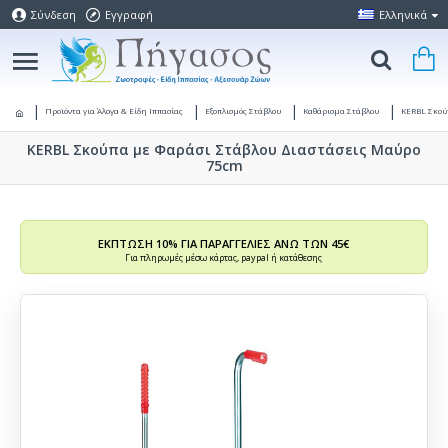
Σύνδεση
Εγγραφή
Ελληνικά
Προϊόντα για Άλογα & Είδη Ιππασίας
Εξοπλισμός Στάβλου
Καθάρισμα Στάβλου
KERBL Σκού
KERBL Σκούπα με Φαράσι Στάβλου Διαστάσεις Μαύρο
75cm
ΕΚΠΤΩΣΗ 10% ΓΙΑ ΠΑΡΑΓΓΕΛΙΕΣ ΑΝΩ ΤΩΝ 45€
Για πληρωμές μέσω κάρτας, paypal ή κατάθεσης