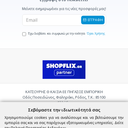
Μείνετε ενημερωμένοι για τις νέες προσφορές μας!
ΕΓΓΡΑΦΗ
Έχω διαβάσει και συμφωνώ με την ενότητα
Όροι Χρήσης
ΚΑΤΣΟΥΡΗΣ Θ ΚΑΙ ΣΙΑ ΕΕ ΠΗΓΑΣΟΣ ΕΜΠΟΡΙΚΗ
Οδός Ποσειδώνος, Φαληράκι, Ρόδος, Τ.Κ.: 85100
Ελλάδα
Τηλ.:
2241085059
Σεβόμαστε την ιδιωτικότητά σας
Email:
pigasosemporiki@gmail.com
Χρησιμοποιούμε cookies για να αναλύσουμε και να βελτιώσουμε την
εμπειρία σας και να σας παρέχουμε εξατομικευμένες υπηρεσίες. Δείτε
την
Πολιτική Προστασίας Δεδομένων
.