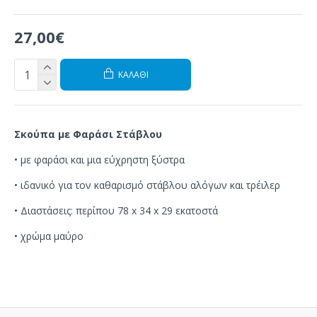
27,00€
ΚΑΛΆΘΙ
Σκούπα με Φαράσι Στάβλου
•
με
φαράσι
και
μια εύχρηστη
ξύστρα
•
ιδανικό για
τον καθαρισμό
στάβλου
αλόγων
και τρέιλερ
• Διαστάσεις
:
περίπου
78
x 34
x 29 εκατοστά
• χρώμα μαύρο