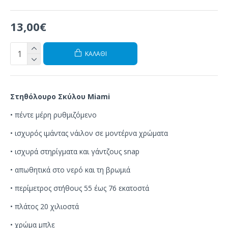
13,00€
ΚΑΛΆΘΙ
Στηθόλουρο Σκύλου Miami
• πέντε μέρη ρυθμιζόμενο
• ισχυρός ιμάντας νάιλον σε μοντέρνα χρώματα
•
ισχυρά
στηρίγματα
και
γάντζους
snap
• απωθητικά στο νερό και τη βρωμιά
• περίμετρος στήθους 55 έως 76 εκατοστά
• πλάτος 20 χιλιοστά
• χρώμα μπλε