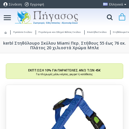
Σύνδεση
Εγγραφή
Ελληνικά
Προϊόντα Σκύλου
Περιλαίμια και Οδηγοί Βόλτας Σκύλου
Επιστήθιο Σκύλου
Στηθόλουρο Σ
kerbl Στηθόλουρο Σκύλου Miami Περ. Στήθους 55 έως 76 εκ.
Πλάτος 20 χιλιοστά Χρώμα Μπλε
ΕΚΠΤΩΣΗ 10% ΓΙΑ ΠΑΡΑΓΓΕΛΙΕΣ ΑΝΩ ΤΩΝ 45€
Για πληρωμές μέσω κάρτας, paypal ή κατάθεσης