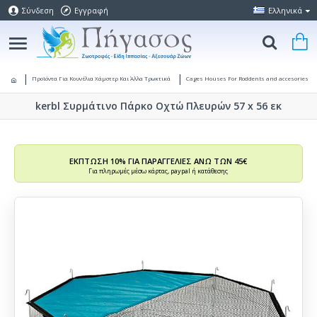
Σύνδεση
Εγγραφή
Ελληνικά
Προϊόντα Για Κουνέλια Χάμστερ Και Άλλα Τρωκτικά
Cages Houses For Roddents and accesories
kerbl Συρμάτινο Πάρκο Οχτώ Πλευρών 57 x 56 εκ
ΕΚΠΤΩΣΗ 10% ΓΙΑ ΠΑΡΑΓΓΕΛΙΕΣ ΑΝΩ ΤΩΝ 45€
Για πληρωμές μέσω κάρτας, paypal ή κατάθεσης