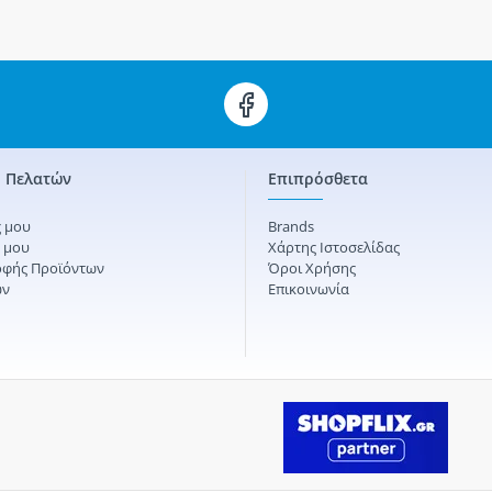
 Πελατών
Επιπρόσθετα
 μου
Brands
ς μου
Χάρτης Ιστοσελίδας
οφής Προϊόντων
Όροι Χρήσης
ών
Επικοινωνία