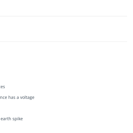
ces
ence has a voltage
 earth spike