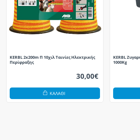
KERBL 2x200m Π 10χιλ Ταινίες Ηλεκτρικής
KERBL Zυγαρ
Περίφραξης
1000Kg
30,00€
ΚΑΛΆΘΙ