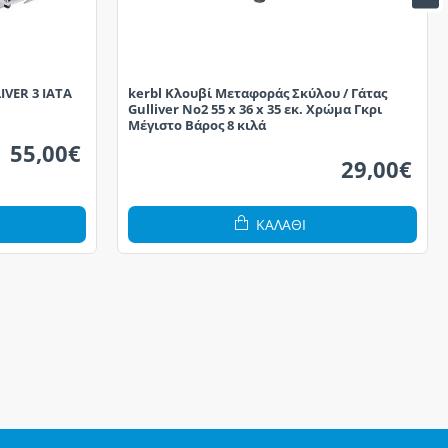
VER 3 IATA
kerbl Κλουβί Μεταφοράς Σκύλου / Γάτας
Gulliver No2 55 x 36 x 35 εκ. Χρώμα Γκρι
Μέγιστο Βάρος 8 κιλά
55,00€
29,00€
ΚΑΛΆΘΙ