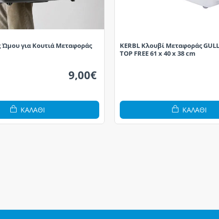
ς Ώμου για Κουτιά Μεταφοράς
KERBL Κλουβί Μεταφοράς GULLI
TOP FREE 61 x 40 x 38 cm
9,00€
ΚΑΛΆΘΙ
ΚΑΛΆΘΙ