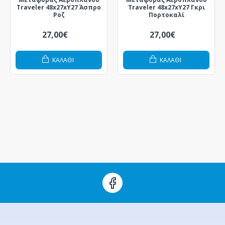
Traveler 48x27xΥ27 Άσπρο
Traveler 48x27xΥ27 Γκρι
Ροζ
Πορτοκαλί
27,00€
27,00€
ΚΑΛΆΘΙ
ΚΑΛΆΘΙ