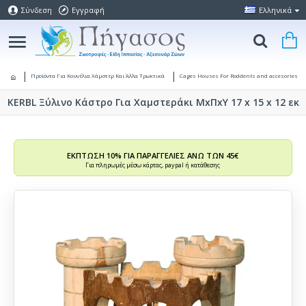
Σύνδεση
Εγγραφή
Ελληνικά
Προϊόντα Για Κουνέλια Χάμστερ Και Άλλα Τρωκτικά
Cages Houses For Roddents and accesories
KERBL Ξύλινο Κάστρο Για Χαμστεράκι ΜxΠxΥ 17 x 15 x 12 εκ
ΕΚΠΤΩΣΗ 10% ΓΙΑ ΠΑΡΑΓΓΕΛΙΕΣ ΑΝΩ ΤΩΝ 45€
Για πληρωμές μέσω κάρτας, paypal ή κατάθεσης