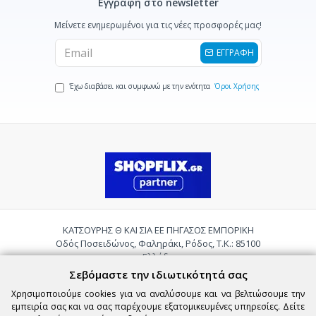
Εγγραφή στο newsletter
Μείνετε ενημερωμένοι για τις νέες προσφορές μας!
ΕΓΓΡΑΦΗ
Έχω διαβάσει και συμφωνώ με την ενότητα
Όροι Χρήσης
ΚΑΤΣΟΥΡΗΣ Θ ΚΑΙ ΣΙΑ ΕΕ ΠΗΓΑΣΟΣ ΕΜΠΟΡΙΚΗ
Οδός Ποσειδώνος, Φαληράκι, Ρόδος, Τ.Κ.: 85100
Ελλάδα
Τηλ.:
2241085059
Σεβόμαστε την ιδιωτικότητά σας
Email:
pigasosemporiki@gmail.com
Χρησιμοποιούμε cookies για να αναλύσουμε και να βελτιώσουμε την
εμπειρία σας και να σας παρέχουμε εξατομικευμένες υπηρεσίες. Δείτε