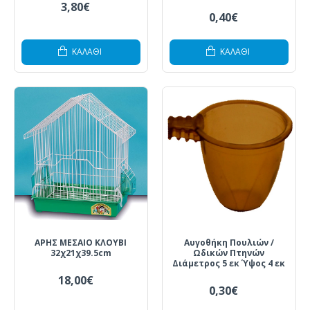
3,80€
0,40€
ΚΑΛΆΘΙ
ΚΑΛΆΘΙ
ΑΡΗΣ ΜΕΣΑΙΟ ΚΛΟΥΒΙ
Αυγοθήκη Πουλιών /
32χ21χ39.5cm
Ωδικών Πτηνών
Διάμετρος 5 εκ Ύψος 4 εκ
18,00€
0,30€