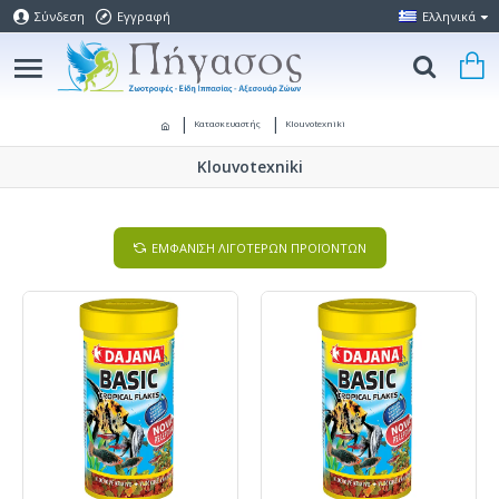
Σύνδεση
Εγγραφή
Ελληνικά
Κατασκευαστής
Klouvotexniki
Klouvotexniki
ΕΜΦΑΝΙΣΗ ΛΙΓΟΤΕΡΩΝ ΠΡΟΪΟΝΤΩΝ