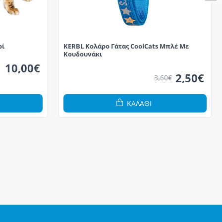
ρί
KERBL Κολάρο Γάτας CoolCats Μπλέ Με
Κουδουνάκι
10,00€
2,50€
3,60€
ΚΑΛΆΘΙ