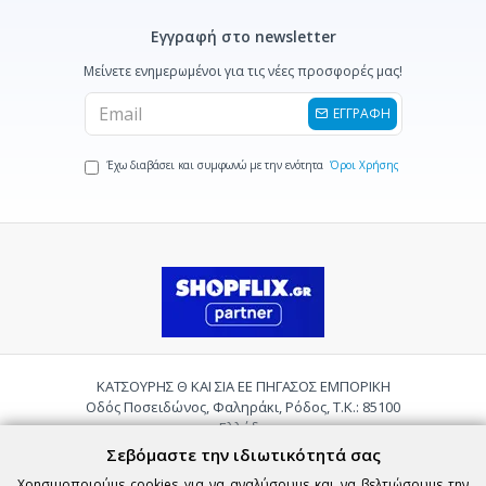
Εγγραφή στο newsletter
Μείνετε ενημερωμένοι για τις νέες προσφορές μας!
ΕΓΓΡΑΦΗ
Έχω διαβάσει και συμφωνώ με την ενότητα
Όροι Χρήσης
ΚΑΤΣΟΥΡΗΣ Θ ΚΑΙ ΣΙΑ ΕΕ ΠΗΓΑΣΟΣ ΕΜΠΟΡΙΚΗ
Οδός Ποσειδώνος, Φαληράκι, Ρόδος, Τ.Κ.: 85100
Ελλάδα
Τηλ.:
2241085059
Σεβόμαστε την ιδιωτικότητά σας
Email:
pigasosemporiki@gmail.com
Χρησιμοποιούμε cookies για να αναλύσουμε και να βελτιώσουμε την