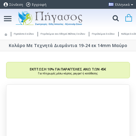
Σύνδεση
Εγγραφή
Ελληνικά
Προϊόντα Σκύλου
Περιλαίμια και Οδηγοί Βόλτας Σκύλου
Περιλαίμια Σκύλου
Κολάρο Σκύλ
Κολάρο Με Τεχνητά Διαμάντια 19-24 εκ 14mm Μαύρο
ΕΚΠΤΩΣΗ 10% ΓΙΑ ΠΑΡΑΓΓΕΛΙΕΣ ΑΝΩ ΤΩΝ 45€
Για πληρωμές μέσω κάρτας, paypal ή κατάθεσης