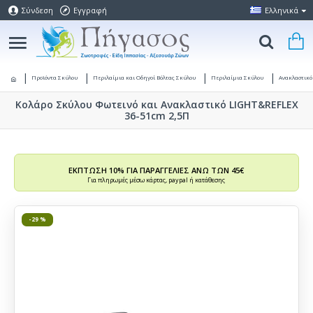
Σύνδεση
Εγγραφή
Ελληνικά
Προϊόντα Σκύλου
Περιλαίμια και Οδηγοί Βόλτας Σκύλου
Περιλαίμια Σκύλου
Ανακλαστικό
Κολάρο Σκύλου Φωτεινό και Ανακλαστικό LIGHT&REFLEX
36-51cm 2,5Π
ΕΚΠΤΩΣΗ 10% ΓΙΑ ΠΑΡΑΓΓΕΛΙΕΣ ΑΝΩ ΤΩΝ 45€
Για πληρωμές μέσω κάρτας, paypal ή κατάθεσης
-29 %