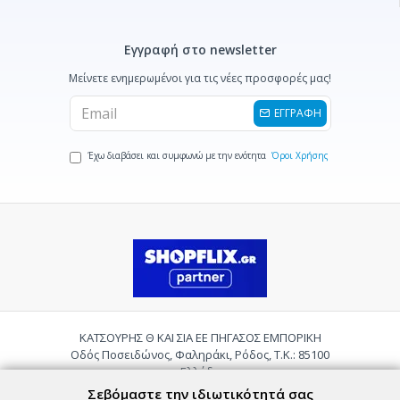
Εγγραφή στο newsletter
Μείνετε ενημερωμένοι για τις νέες προσφορές μας!
ΕΓΓΡΑΦΗ
Έχω διαβάσει και συμφωνώ με την ενότητα
Όροι Χρήσης
ΚΑΤΣΟΥΡΗΣ Θ ΚΑΙ ΣΙΑ ΕΕ ΠΗΓΑΣΟΣ ΕΜΠΟΡΙΚΗ
Οδός Ποσειδώνος, Φαληράκι, Ρόδος, Τ.Κ.: 85100
Ελλάδα
Τηλ.:
2241085059
Σεβόμαστε την ιδιωτικότητά σας