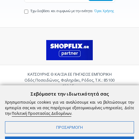
Έχω διαβάσει και συμφωνώ με την ενότητα
Όροι Χρήσης
ΚΑΤΣΟΥΡΗΣ Θ ΚΑΙ ΣΙΑ ΕΕ ΠΗΓΑΣΟΣ ΕΜΠΟΡΙΚΗ
Οδός Ποσειδώνος, Φαληράκι, Ρόδος, Τ.Κ.: 85100
Ελλάδα
Τηλ.:
2241085059
Σεβόμαστε την ιδιωτικότητά σας
Email:
pigasosemporiki@gmail.com
Χρησιμοποιούμε cookies για να αναλύσουμε και να βελτιώσουμε την
εμπειρία σας και να σας παρέχουμε εξατομικευμένες υπηρεσίες. Δείτε
την
Πολιτική Προστασίας Δεδομένων
.
ΠΡΟΣΑΡΜΟΓΗ
Copyright © 2026 epigasos.com | Powered by SBZ Systems & EMDI Business