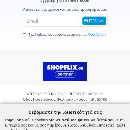
Εγγραφή στο newsletter
Μείνετε ενημερωμένοι για τις νέες προσφορές μας!
ΕΓΓΡΑΦΗ
Έχω διαβάσει και συμφωνώ με την ενότητα
Όροι Χρήσης
ΚΑΤΣΟΥΡΗΣ Θ ΚΑΙ ΣΙΑ ΕΕ ΠΗΓΑΣΟΣ ΕΜΠΟΡΙΚΗ
Οδός Ποσειδώνος, Φαληράκι, Ρόδος, Τ.Κ.: 85100
Ελλάδα
Τηλ.:
2241085059
Σεβόμαστε την ιδιωτικότητά σας
Email:
pigasosemporiki@gmail.com
Χρησιμοποιούμε cookies για να αναλύσουμε και να βελτιώσουμε την
εμπειρία σας και να σας παρέχουμε εξατομικευμένες υπηρεσίες. Δείτε