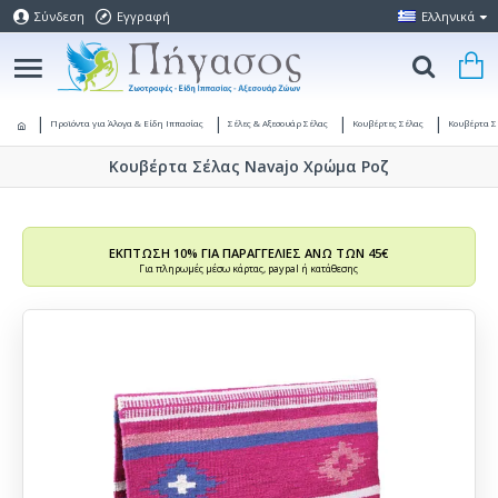
Σύνδεση
Εγγραφή
Ελληνικά
Προϊόντα για Άλογα & Είδη Ιππασίας
Σέλες & Αξεσουάρ Σέλας
Κουβέρτες Σέλας
Κουβέρτα Σ
Κουβέρτα Σέλας Navajo Χρώμα Ροζ
ΕΚΠΤΩΣΗ 10% ΓΙΑ ΠΑΡΑΓΓΕΛΙΕΣ ΑΝΩ ΤΩΝ 45€
Για πληρωμές μέσω κάρτας, paypal ή κατάθεσης