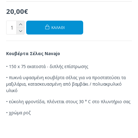
20,00€
ΚΑΛΆΘΙ
Κουβέρτα Σέλας Navajo
• 150
x 75 εκατοστά
-
διπλής επίστρωσης
•
πυκνά
υφασμένη
κουβέρτα
σέλας
για να
προστατεύσει τα
μαξιλάρια
,
κατασκευασμένη από βαμβάκι
/
πολυακρυλικό
υλικό
•
εύκολη
φροντίδα
, πλένεται
στους 30 ° C
στο
πλυντήριο
σας
• χρώμα ροζ