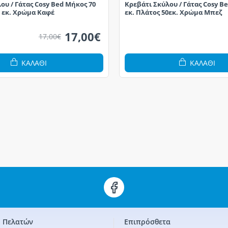
ου / Γάτας Cosy Bed Μήκος 70
Κρεβάτι Σκύλου / Γάτας Cosy B
0 εκ. Χρώμα Καφέ
εκ. Πλάτος 50εκ. Χρώμα Μπεζ
17,00€
17,00€
ΚΑΛΆΘΙ
ΚΑΛΆΘΙ
 Πελατών
Επιπρόσθετα