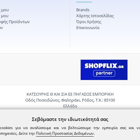
 μου
Brands
ς μου
Χάρτης Ιστοσελίδας
οφής Προϊόντων
Όροι Χρήσης
ών
Επικοινωνία
ΚΑΤΣΟΥΡΗΣ Θ ΚΑΙ ΣΙΑ ΕΕ ΠΗΓΑΣΟΣ ΕΜΠΟΡΙΚΗ
Οδός Ποσειδώνος, Φαληράκι, Ρόδος, Τ.Κ.: 85100
Ελλάδα
Τηλ.:
2241085059
Email:
pigasosemporiki@gmail.com
Σεβόμαστε την ιδιωτικότητά σας
cookies για να αναλύσουμε και να βελτιώσουμε την εμπειρία σας και 
υπηρεσίες. Δείτε την
Πολιτική Προστασίας Δεδομένων
.