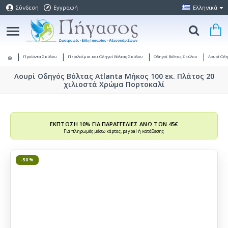
Σύνδεση
Εγγραφή
Ελληνικά
Προϊόντα Σκύλου
Περιλαίμια και Οδηγοί Βόλτας Σκύλου
Οδηγοί Βόλτας Σκύλου
Λουρί Οδη
Λουρί Οδηγός Βόλτας Atlanta Μήκος 100 εκ. Πλάτος 20
χιλιοστά Χρώμα Πορτοκαλί
ΕΚΠΤΩΣΗ 10% ΓΙΑ ΠΑΡΑΓΓΕΛΙΕΣ ΑΝΩ ΤΩΝ 45€
Για πληρωμές μέσω κάρτας, paypal ή κατάθεσης
-50 %