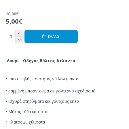
10,00€
5,00€
ΚΑΛΆΘΙ
Λουρί - Οδηγός Βόλτας
Ατλάντα
•
απο
υψηλής ποιότητας
νάιλον
ιμάντα
•
ραμμένη
μπορντούρα
σε
μοντέρνο σχεδιασμό
•
ισχυρά
στηρίγματα
και
γάντζους
snap
• Μήκος 100 εκατοστά
• Πλάτος 20 χιλιοστά