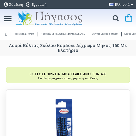
Σύνδεση
Εγγραφή
Ελληνικά
Προϊόντα Σκύλου
Περιλαίμια και Οδηγοί Βόλτας Σκύλου
Οδηγοί Βόλτας Σκύλου
Λουρί Βόλ
Λουρί Βόλτας Σκύλου Κορδονι Δίχρωμο Μήκος 160 Με
Ελατήριο
ΕΚΠΤΩΣΗ 10% ΓΙΑ ΠΑΡΑΓΓΕΛΙΕΣ ΑΝΩ ΤΩΝ 45€
Για πληρωμές μέσω κάρτας, paypal ή κατάθεσης