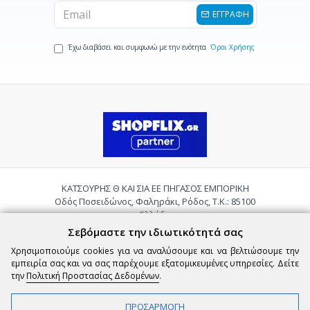
ΕΓΓΡΑΦΗ
Έχω διαβάσει και συμφωνώ με την ενότητα
Όροι Χρήσης
ΚΑΤΣΟΥΡΗΣ Θ ΚΑΙ ΣΙΑ ΕΕ ΠΗΓΑΣΟΣ ΕΜΠΟΡΙΚΗ
Οδός Ποσειδώνος, Φαληράκι, Ρόδος, Τ.Κ.: 85100
Ελλάδα
Τηλ.:
2241085059
Σεβόμαστε την ιδιωτικότητά σας
Email:
pigasosemporiki@gmail.com
Χρησιμοποιούμε cookies για να αναλύσουμε και να βελτιώσουμε την
εμπειρία σας και να σας παρέχουμε εξατομικευμένες υπηρεσίες. Δείτε
την
Πολιτική Προστασίας Δεδομένων
.
ΠΡΟΣΑΡΜΟΓΗ