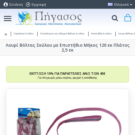
Σύνδεση
Εγγραφή
Ελληνικά
Προϊόντα Σκύλου
Περιλαίμια και Οδηγοί Βόλτας Σκύλου
Επιστήθιο Σκύλου
Λουρί Βόλτας 
Λουρί Βόλτας Σκύλου με Επιστήθιο Μήκος 120 εκ Πλάτος
2,5 εκ
ΕΚΠΤΩΣΗ 10% ΓΙΑ ΠΑΡΑΓΓΕΛΙΕΣ ΑΝΩ ΤΩΝ 45€
Για πληρωμές μέσω κάρτας, paypal ή κατάθεσης