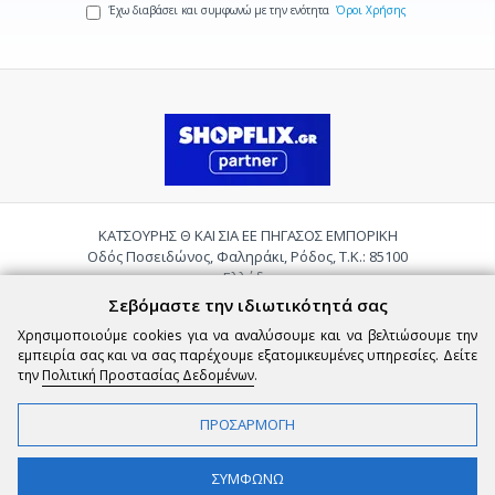
Έχω διαβάσει και συμφωνώ με την ενότητα
Όροι Χρήσης
ΚΑΤΣΟΥΡΗΣ Θ ΚΑΙ ΣΙΑ ΕΕ ΠΗΓΑΣΟΣ ΕΜΠΟΡΙΚΗ
Οδός Ποσειδώνος, Φαληράκι, Ρόδος, Τ.Κ.: 85100
Ελλάδα
Τηλ.:
2241085059
Σεβόμαστε την ιδιωτικότητά σας
Email:
pigasosemporiki@gmail.com
Χρησιμοποιούμε cookies για να αναλύσουμε και να βελτιώσουμε την
εμπειρία σας και να σας παρέχουμε εξατομικευμένες υπηρεσίες. Δείτε
την
Πολιτική Προστασίας Δεδομένων
.
ΠΡΟΣΑΡΜΟΓΗ
Copyright © 2026 epigasos.com | Powered by SBZ Systems & EMDI Business
ΣΥΜΦΩΝΩ
Management