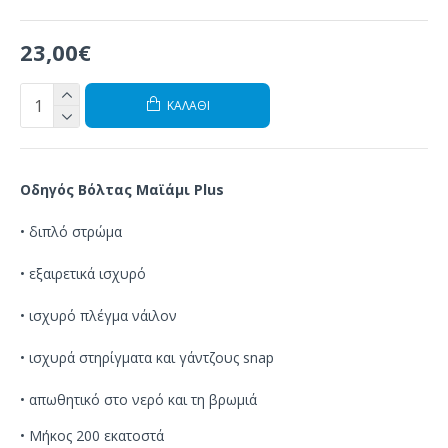
23,00€
ΚΑΛΆΘΙ
Οδηγός Βόλτας
Μαϊάμι
Plus
•
διπλό στρώμα
• εξαιρετικά
ισχυρό
•
ισχυρό
πλέγμα
νάιλον
•
ισχυρά
στηρίγματα
και
γάντζους
snap
•
απωθητικό στο
νερό
και τη βρωμιά
• Μήκος 200 εκατοστά