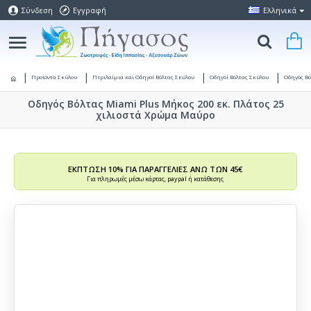
Σύνδεση
Εγγραφή
Ελληνικά
Προϊόντα Σκύλου
Περιλαίμια και Οδηγοί Βόλτας Σκύλου
Οδηγοί Βόλτας Σκύλου
Οδηγός Β
Οδηγός Βόλτας Miami Plus Μήκος 200 εκ. Πλάτος 25
χιλιοστά Χρώμα Μαύρο
ΕΚΠΤΩΣΗ 10% ΓΙΑ ΠΑΡΑΓΓΕΛΙΕΣ ΑΝΩ ΤΩΝ 45€
Για πληρωμές μέσω κάρτας, paypal ή κατάθεσης