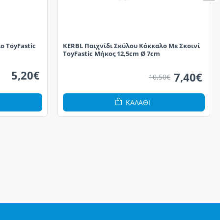
ο ToyFastic
KERBL Παιχνίδι Σκύλου Κόκκαλο Με Σκοινί
ToyFastic Μήκος 12,5cm Ø 7cm
5,20€
7,40€
10,50€
ΚΑΛΆΘΙ