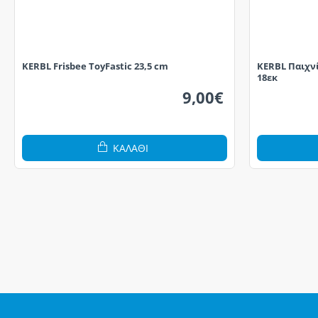
KERBL Frisbee ToyFastic 23,5 cm
KERBL Παιχνί
18εκ
9,00€
ΚΑΛΆΘΙ