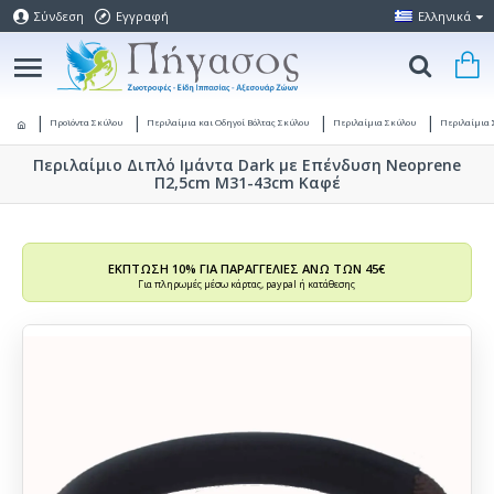
Σύνδεση
Εγγραφή
Ελληνικά
Προϊόντα Σκύλου
Περιλαίμια και Οδηγοί Βόλτας Σκύλου
Περιλαίμια Σκύλου
Περιλαίμια 
Περιλαίμιο Διπλό Ιμάντα Dark με Επένδυση Neoprene
Π2,5cm Μ31-43cm Καφέ
ΕΚΠΤΩΣΗ 10% ΓΙΑ ΠΑΡΑΓΓΕΛΙΕΣ ΑΝΩ ΤΩΝ 45€
Για πληρωμές μέσω κάρτας, paypal ή κατάθεσης