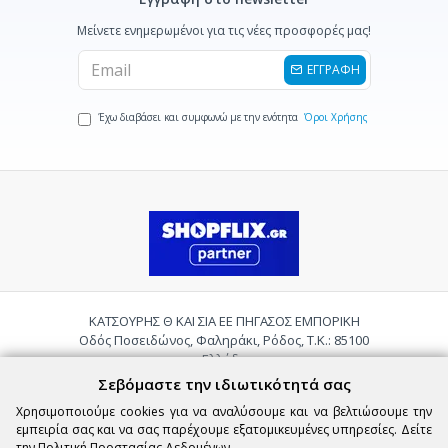
Μείνετε ενημερωμένοι για τις νέες προσφορές μας!
ΕΓΓΡΑΦΗ
Έχω διαβάσει και συμφωνώ με την ενότητα
Όροι Χρήσης
ΚΑΤΣΟΥΡΗΣ Θ ΚΑΙ ΣΙΑ ΕΕ ΠΗΓΑΣΟΣ ΕΜΠΟΡΙΚΗ
Οδός Ποσειδώνος, Φαληράκι, Ρόδος, Τ.Κ.: 85100
Ελλάδα
Τηλ.:
2241085059
Σεβόμαστε την ιδιωτικότητά σας
Email:
pigasosemporiki@gmail.com
Χρησιμοποιούμε cookies για να αναλύσουμε και να βελτιώσουμε την
εμπειρία σας και να σας παρέχουμε εξατομικευμένες υπηρεσίες. Δείτε
την
Πολιτική Προστασίας Δεδομένων
.