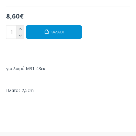
8,60€
ΚΑΛΆΘΙ
για λαιμό Μ31-43εκ
Πλάτος 2,5cm