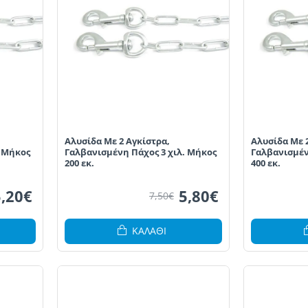
Aλυσίδα Με 2 Αγκίστρα,
Aλυσίδα Με 
. Μήκος
Γαλβανισμένη Πάχος 3 χιλ. Μήκος
Γαλβανισμέν
200 εκ.
400 εκ.
5,20€
5,80€
7,50€
ΚΑΛΆΘΙ