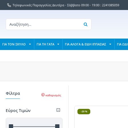
Τηλεφωνικές Παραγγελίες Δευτέρα - Σάββατο 09:00 - 19:00 : 2241085059
ΓΙΑ ΤΟΝ ΣΚΥΛΟ
ΓΙΑ ΤΗ ΓΑΤΑ
ΓΙΑ ΑΛΟΓΑ & ΕΙΔΗ ΙΠΠΑΣΙΑΣ
ΓΙΑ ΩΔ
Φίλτρα
καθαρισμός
Εύρος Τιμών
-20 %