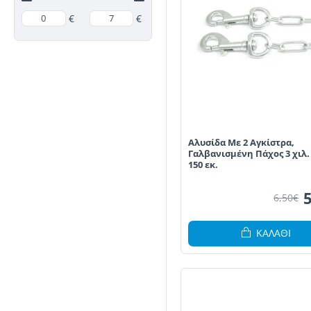
€
€
Aλυσίδα Με 2 Αγκίστρα,
Γαλβανισμένη Πάχος 3 χιλ
150 εκ.
6,50€
ΚΑΛΆΘΙ