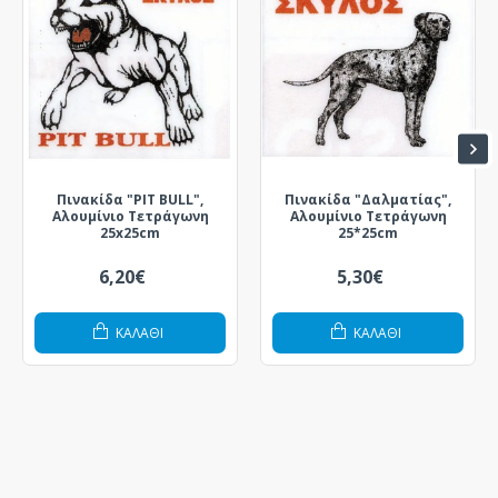
Πινακίδα "PIT BULL",
Πινακίδα "Δαλματίας",
Αλουμίνιο Τετράγωνη
Αλουμίνιο Τετράγωνη
25x25cm
25*25cm
6,20€
5,30€
ΚΑΛΆΘΙ
ΚΑΛΆΘΙ