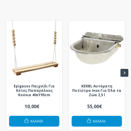
Epigasos Παιχνίδι Για
KERBL Αυτόματη
Κότες Παπαγάλους
Ποτίστρα Inox Για Όλα τα
Κούνια 40xΥ95cm
Ζώα 2,5 l
10,00€
55,00€
ΚΑΛΆΘΙ
ΚΑΛΆΘΙ