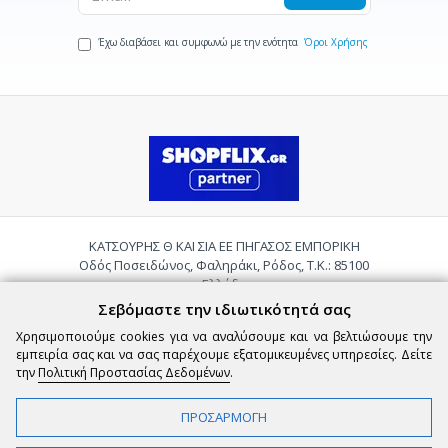
Έχω διαβάσει και συμφωνώ με την ενότητα
Όροι Χρήσης
ΚΑΤΣΟΥΡΗΣ Θ ΚΑΙ ΣΙΑ ΕΕ ΠΗΓΑΣΟΣ ΕΜΠΟΡΙΚΗ
Οδός Ποσειδώνος, Φαληράκι, Ρόδος, Τ.Κ.: 85100
Ελλάδα
Τηλ.:
2241085059
Σεβόμαστε την ιδιωτικότητά σας
Email:
pigasosemporiki@gmail.com
Χρησιμοποιούμε cookies για να αναλύσουμε και να βελτιώσουμε την
εμπειρία σας και να σας παρέχουμε εξατομικευμένες υπηρεσίες. Δείτε
την
Πολιτική Προστασίας Δεδομένων
.
ΠΡΟΣΑΡΜΟΓΗ