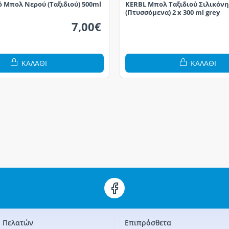
 Mπολ Nερoύ (Ταξιδιού) 500ml
KERBL Μπολ Ταξιδιού Σιλικόνη
(Πτυσσόμενα) 2 x 300 ml grey
7,00€
ΚΑΛΆΘΙ
ΚΑΛΆΘΙ
 Πελατών
Επιπρόσθετα