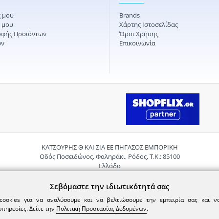
 μου
Brands
ς μου
Χάρτης Ιστοσελίδας
οφής Προϊόντων
Όροι Χρήσης
ών
Επικοινωνία
ΚΑΤΣΟΥΡΗΣ Θ ΚΑΙ ΣΙΑ ΕΕ ΠΗΓΑΣΟΣ ΕΜΠΟΡΙΚΗ
Οδός Ποσειδώνος, Φαληράκι, Ρόδος, Τ.Κ.: 85100
Ελλάδα
Τηλ.:
2241085059
Email:
pigasosemporiki@gmail.com
Σεβόμαστε την ιδιωτικότητά σας
cookies για να αναλύσουμε και να βελτιώσουμε την εμπειρία σας και 
υπηρεσίες. Δείτε την
Πολιτική Προστασίας Δεδομένων
.