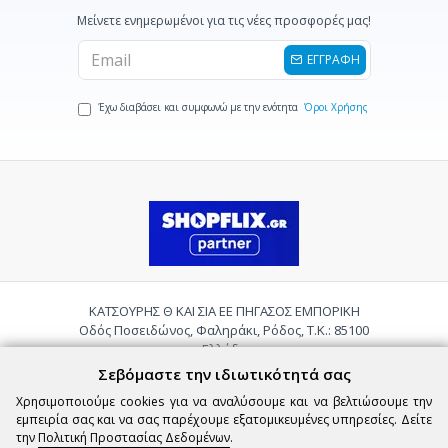
Μείνετε ενημερωμένοι για τις νέες προσφορές μας!
ΕΓΓΡΑΦΗ
Έχω διαβάσει και συμφωνώ με την ενότητα
Όροι Χρήσης
ΚΑΤΣΟΥΡΗΣ Θ ΚΑΙ ΣΙΑ ΕΕ ΠΗΓΑΣΟΣ ΕΜΠΟΡΙΚΗ
Οδός Ποσειδώνος, Φαληράκι, Ρόδος, Τ.Κ.: 85100
Ελλάδα
Τηλ.:
2241085059
Σεβόμαστε την ιδιωτικότητά σας
Email:
pigasosemporiki@gmail.com
Χρησιμοποιούμε cookies για να αναλύσουμε και να βελτιώσουμε την
εμπειρία σας και να σας παρέχουμε εξατομικευμένες υπηρεσίες. Δείτε
την
Πολιτική Προστασίας Δεδομένων
.