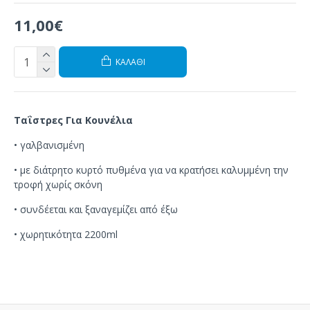
11,00€
ΚΑΛΆΘΙ
Ταΐστρες Για Κουνέλια
•
γαλβανισμένη
• με
διάτρητο
κυρτό
πυθμένα
για να κρατήσει
καλυμμένη
την
τροφή
χωρίς σκόνη
•
συνδέεται
και
ξαναγεμίζει
από έξω
•
χωρητικότητα 2200ml