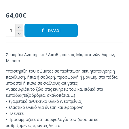
64,00€
ΚΑΛΆΘΙ
Σαμαράκι Αναπηρικό / Αποθεραπείας Μπροστινών Άκρων,
Μεσαίο
Υποστήριξη του σώματος
σε περίπτωση
ακινητοποίησης
ή
παράλυση
,
ήπια ή σοβαρή
,
προσωρινή ή μόνιμη
, στα πόδια
μπροστά
ή
πίσω
σε σκύλους και γάτες
.
Ανακουφίζει
το ζώο
στις κινήσεις
του και ειδικά
στα
εμπόδια(
πεζοδρόμια, σκαλοπάτια,
...
)
•
εξαιρετικά
ανθεκτικό υλικό
(
νεοπρένιο).
•
ελαστικό υλικό
για
άνεση και εφαρμογή.
•
Πλένετε
•
Προσαρμόζετε στη
μορφολογία
του ζώου
με
και
ρυθμιζόμενες τιράντες Velcro
.