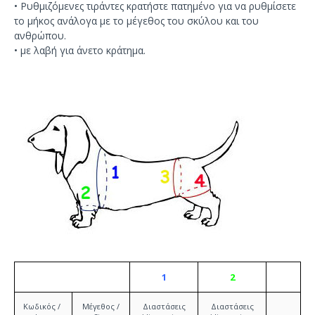
•
Ρυθμιζόμενες τιράντες
κρατήστε πατημένο για να
ρυθμίσετε
το μήκος
ανάλογα με το μέγεθος
του σκύλου
και του
ανθρώπου
.
•
με λαβή
για άνετο κράτημα
.
1
2
Κωδικός /
Μέγεθος /
Διαστάσεις
Διαστάσεις