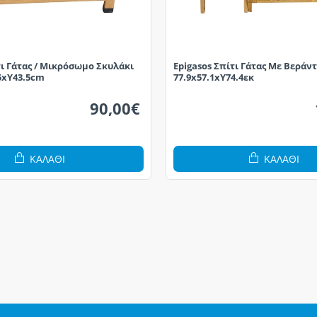
τι Γάτας / Μικρόσωμο Σκυλάκι
Epigasos Σπίτι Γάτας Με Βεράν
45xΥ43.5cm
77.9x57.1xY74.4εκ
90,00€
ΚΑΛΆΘΙ
ΚΑΛΆΘΙ