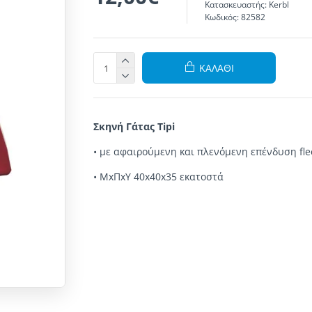
Κατασκευαστής:
Kerbl
Κωδικός:
82582
ΚΑΛΆΘΙ
Σκηνή Γάτας Tipi
•
με
αφαιρούμενη
και πλενόμενη
επένδυση fle
• ΜxΠxΥ 40x40x35 εκατοστά