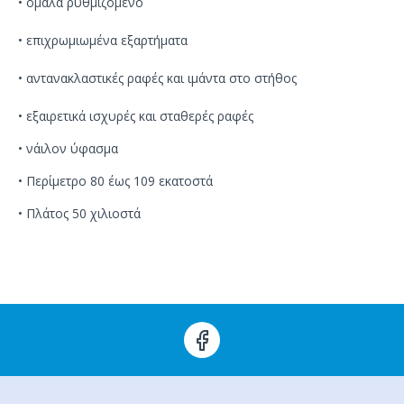
•
ομαλά
ρυθμιζόμενο
•
επιχρωμιωμένα
εξαρτήματα
•
αντανακλαστικές
ραφές
και
ιμάντα
στο στήθος
•
εξαιρετικά
ισχυρ
ές
και σταθερ
ές
ραφές
•
νάιλον
ύφασμα
•
Περίμετρο 80 έως 109 εκατοστά
•
Πλάτος 50 χιλιοστά