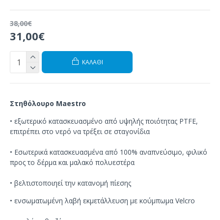
38,00€
31,00€
ΚΑΛΆΘΙ
Στηθόλουρο Maestro
•
εξωτερικό
κατασκευασμένο από
υψηλής ποιότητας
PTFE
,
επιτρέπει στο νερό
να
τρέξει
σε
σταγονίδια
•
Εσωτερικά κατασκευασμένα
από
100%
αναπνεύσιμο
,
φιλικό
προς το δέρμα
και
μαλακό
πολυεστέρα
•
βελτιστοποιηεί
την
κατανομή πίεσης
•
ενσωματωμένη λαβή
εκμετάλλευση
με κούμπωμα Velcro