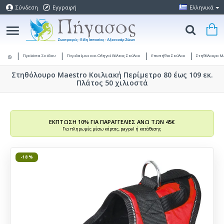
Σύνδεση
Εγγραφή
Ελληνικά
Προϊόντα Σκύλου
Περιλαίμια και Οδηγοί Βόλτας Σκύλου
Επιστήθιο Σκύλου
Στηθόλουρο M
Στηθόλουρο Maestro Κοιλιακή Περίμετρο 80 έως 109 εκ.
Πλάτος 50 χιλιοστά
ΕΚΠΤΩΣΗ 10% ΓΙΑ ΠΑΡΑΓΓΕΛΙΕΣ ΑΝΩ ΤΩΝ 45€
Για πληρωμές μέσω κάρτας, paypal ή κατάθεσης
-18 %