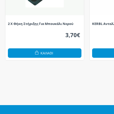
2 X Θήκη Στήριξης Για Μπουκάλι Νερού
KERBL Ανταλλ
3,70€
ΚΑΛΆΘΙ