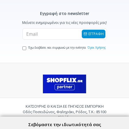
Εγγραφή στο newsletter
Μείνετε ενημερωμένοι για τις νέες προσφορές μας!
ΕΓΓΡΑΦΗ
Έχω διαβάσει και συμφωνώ με την ενότητα
Όροι Χρήσης
ΚΑΤΣΟΥΡΗΣ Θ ΚΑΙ ΣΙΑ ΕΕ ΠΗΓΑΣΟΣ ΕΜΠΟΡΙΚΗ
Οδός Ποσειδώνος, Φαληράκι, Ρόδος, Τ.Κ.: 85100
Ελλάδα
Τηλ.:
2241085059
Σεβόμαστε την ιδιωτικότητά σας
Email:
pigasosemporiki@gmail.com