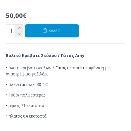
50,00€
ΚΑΛΆΘΙ
Βολικό Κρεβάτι Σκύλου / Γάτας Amy
•
άνετο
κρεβάτι σκύλων / Γάτας
σε
σουέτ
εμφάνιση με
αναστρέψιμο
μαξιλάρι
•
πλένεται
max
.
30 °
C
•
100%
πολυεστέρας
•
μήκος 71 εκατοστά
•
πλάτος 64 εκατοστά