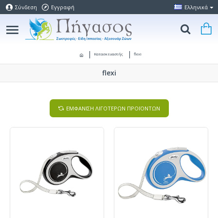
Σύνδεση
Εγγραφή
Ελληνικά
Κατασκευαστής
flexi
flexi
ΕΜΦΑΝΙΣΗ ΛΙΓΟΤΕΡΩΝ ΠΡΟΪΟΝΤΩΝ