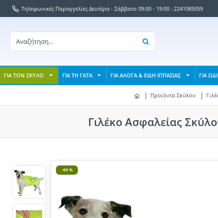
Τηλεφωνικές Παραγγελίες Δευτέρα - Σάββατο 09:00 - 19:00 : 2241085059
ΓΙΑ ΤΟΝ ΣΚΥΛΟ
ΓΙΑ ΤΗ ΓΑΤΑ
ΓΙΑ ΑΛΟΓΑ & ΕΙΔΗ ΙΠΠΑΣΙΑΣ
ΓΙΑ ΩΔ
Προϊόντα Σκύλου
Γιλέ
Γιλέκο Ασφαλείας Σκύλου
-60 %