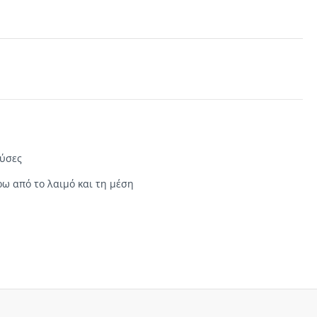
ύσες
ρω από το λαιμό
και
τη μέση