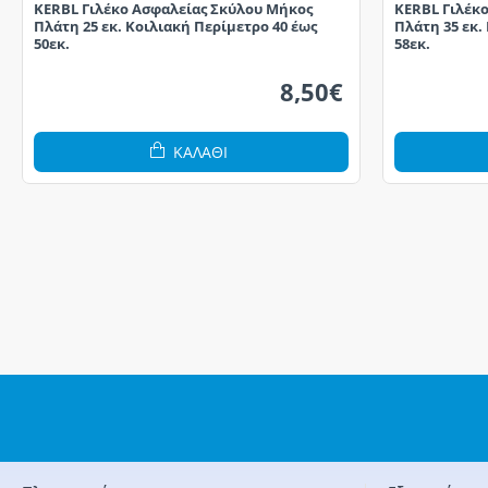
KERBL Γιλέκο Ασφαλείας Σκύλου Μήκος
KERBL Γιλέκ
Πλάτη 25 εκ. Κοιλιακή Περίμετρο 40 έως
Πλάτη 35 εκ.
50εκ.
58εκ.
8,50€
ΚΑΛΆΘΙ