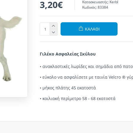
3,20€
Κατασκευαστής:
Kerbl
Κωδικός:
83384
ΚΑΛΆΘΙ
Γιλέκο Ασφαλείας Σκύλου
•
ανακλαστικές λωρίδες
και
σημάδια από πατο
•
εύκολο
να ασφαλίσετε
με
ταινία Velcro
®
γύ
• μήκος πλάτης 45 εκατοστά
• κοιλιακή περίμετρο 58 - 68 εκατοστά