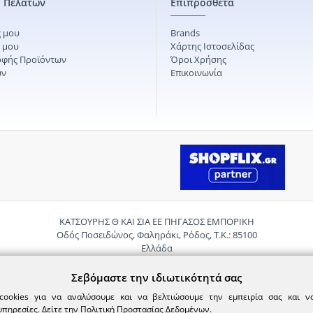
 Πελατών
Επιπρόσθετα
 μου
Brands
ς μου
Χάρτης Ιστοσελίδας
οφής Προϊόντων
Όροι Χρήσης
ών
Επικοινωνία
ΚΑΤΣΟΥΡΗΣ Θ ΚΑΙ ΣΙΑ ΕΕ ΠΗΓΑΣΟΣ ΕΜΠΟΡΙΚΗ
Οδός Ποσειδώνος, Φαληράκι, Ρόδος, Τ.Κ.: 85100
Ελλάδα
Τηλ.:
2241085059
Email:
pigasosemporiki@gmail.com
Σεβόμαστε την ιδιωτικότητά σας
cookies για να αναλύσουμε και να βελτιώσουμε την εμπειρία σας και 
υπηρεσίες. Δείτε την
Πολιτική Προστασίας Δεδομένων
.