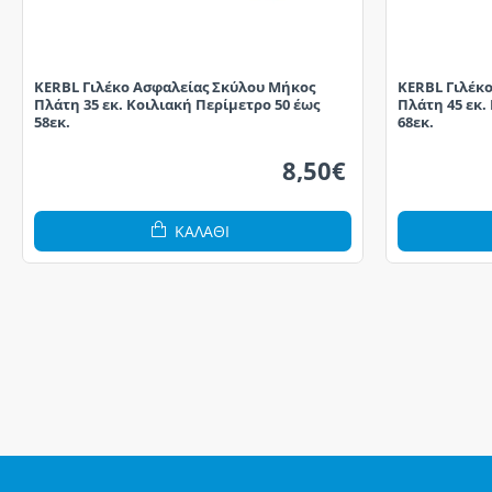
KERBL Γιλέκο Ασφαλείας Σκύλου Μήκος
KERBL Γιλέκ
Πλάτη 35 εκ. Κοιλιακή Περίμετρο 50 έως
Πλάτη 45 εκ.
58εκ.
68εκ.
8,50€
ΚΑΛΆΘΙ