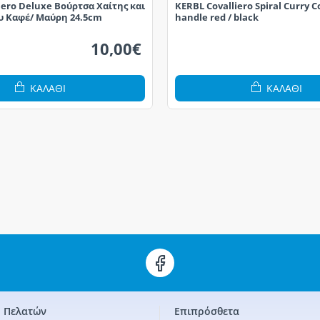
iero Deluxe Βούρτσα Χαίτης και
KERBL Covalliero Spiral Curry 
υ Καφέ/ Μαύρη 24.5cm
handle red / black
10,00€
ΚΑΛΆΘΙ
ΚΑΛΆΘΙ
 Πελατών
Επιπρόσθετα