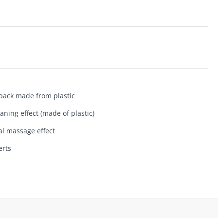
 back made from plastic
ning effect (made of plastic)
al massage effect
erts