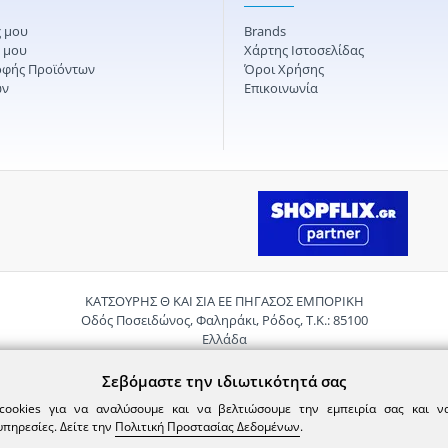
 μου
Brands
ς μου
Χάρτης Ιστοσελίδας
οφής Προϊόντων
Όροι Χρήσης
ών
Επικοινωνία
ΚΑΤΣΟΥΡΗΣ Θ ΚΑΙ ΣΙΑ ΕΕ ΠΗΓΑΣΟΣ ΕΜΠΟΡΙΚΗ
Οδός Ποσειδώνος, Φαληράκι, Ρόδος, Τ.Κ.: 85100
Ελλάδα
Τηλ.:
2241085059
Email:
pigasosemporiki@gmail.com
Σεβόμαστε την ιδιωτικότητά σας
cookies για να αναλύσουμε και να βελτιώσουμε την εμπειρία σας και 
υπηρεσίες. Δείτε την
Πολιτική Προστασίας Δεδομένων
.