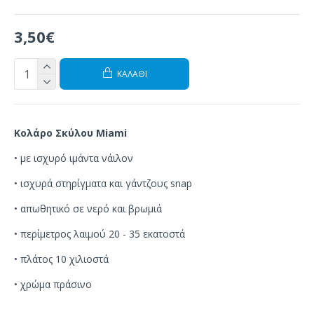
3,50€
ΚΑΛΆΘΙ
Κολάρο Σκύλου Miami
• με ισχυρό ιμάντα νάιλον
•
ισχυρά
στηρίγματα
και
γάντζους
snap
•
απωθητικό σε
νερό και βρωμιά
• περίμετρος λαιμού 20 - 35 εκατοστά
• πλάτος 10 χιλιοστά
•
χρώμα πράσινο