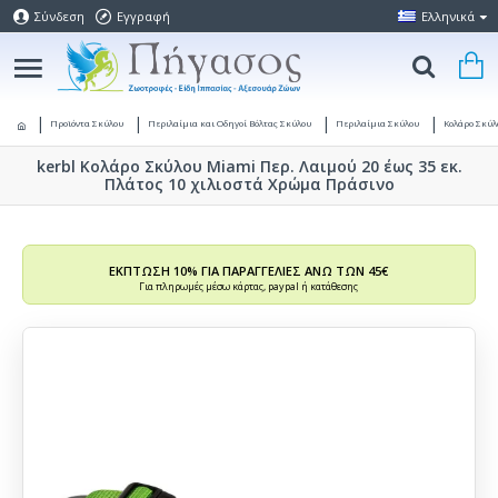
Σύνδεση
Εγγραφή
Ελληνικά
Προϊόντα Σκύλου
Περιλαίμια και Οδηγοί Βόλτας Σκύλου
Περιλαίμια Σκύλου
Κολάρο Σκύ
kerbl Κολάρο Σκύλου Miami Περ. Λαιμού 20 έως 35 εκ.
Πλάτος 10 χιλιοστά Χρώμα Πράσινο
ΕΚΠΤΩΣΗ 10% ΓΙΑ ΠΑΡΑΓΓΕΛΙΕΣ ΑΝΩ ΤΩΝ 45€
Για πληρωμές μέσω κάρτας, paypal ή κατάθεσης