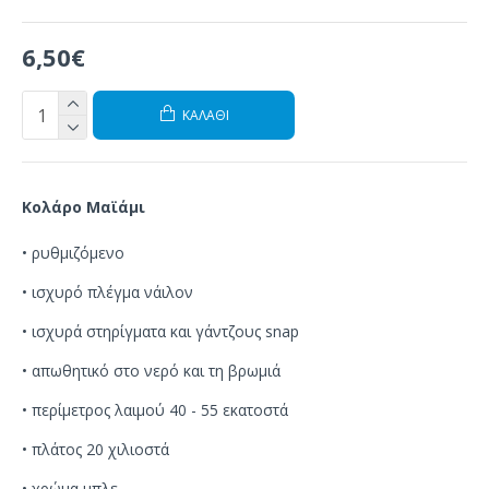
6,50€
ΚΑΛΆΘΙ
Κολάρο
Μαϊάμι
•
ρυθμιζόμενο
•
ισχυρό
πλέγμα
νάιλον
•
ισχυρά
στηρίγματα
και
γάντζους
snap
•
απωθητικό στο
νερό
και τη βρωμιά
• περίμετρος λαιμού 40 - 55 εκατοστά
• πλάτος 20 χιλιοστά
• χρώμα μπλε