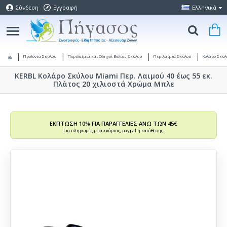
Σύνδεση
Εγγραφή
Ελληνικά
Προϊόντα Σκύλου
Περιλαίμια και Οδηγοί Βόλτας Σκύλου
Περιλαίμια Σκύλου
Κολάρο Σκύ
KERBL Κολάρο Σκύλου Miami Περ. Λαιμού 40 έως 55 εκ.
Πλάτος 20 χιλιοστά Χρώμα Μπλε
ΕΚΠΤΩΣΗ 10% ΓΙΑ ΠΑΡΑΓΓΕΛΙΕΣ ΑΝΩ ΤΩΝ 45€
Για πληρωμές μέσω κάρτας, paypal ή κατάθεσης