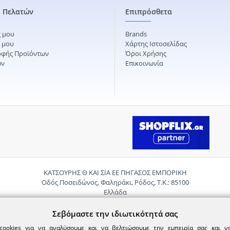
 Πελατών
Επιπρόσθετα
 μου
Brands
ς μου
Χάρτης Ιστοσελίδας
οφής Προϊόντων
Όροι Χρήσης
ών
Επικοινωνία
ΚΑΤΣΟΥΡΗΣ Θ ΚΑΙ ΣΙΑ ΕΕ ΠΗΓΑΣΟΣ ΕΜΠΟΡΙΚΗ
Οδός Ποσειδώνος, Φαληράκι, Ρόδος, Τ.Κ.: 85100
Ελλάδα
Τηλ.:
2241085059
Email:
pigasosemporiki@gmail.com
Σεβόμαστε την ιδιωτικότητά σας
cookies για να αναλύσουμε και να βελτιώσουμε την εμπειρία σας και 