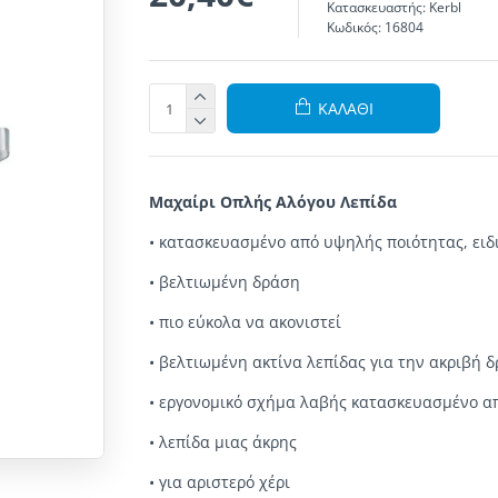
Κατασκευαστής:
Kerbl
Κωδικός:
16804
ΚΑΛΆΘΙ
Μαχαίρι Οπλής Αλόγου Λεπίδα
•
κατασκευασμένο από
υψηλής ποιότητας
,
ειδ
•
βελτιωμένη
δράση
•
πιο εύκολα
να ακονιστεί
•
βελτιωμένη
ακτίνα λεπίδας
για την ακριβή
δ
•
εργονομικό
σχήμα
λαβής
κατασκευασμένο α
• λεπίδα μιας άκρης
• για αριστερό χέρι