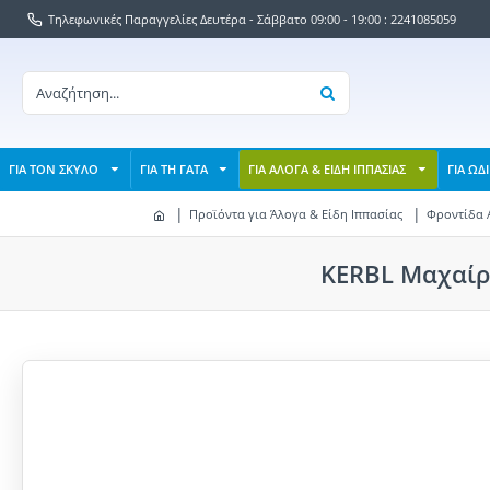
Τηλεφωνικές Παραγγελίες Δευτέρα - Σάββατο 09:00 - 19:00 : 2241085059
ΓΙΑ ΤΟΝ ΣΚΥΛΟ
ΓΙΑ ΤΗ ΓΑΤΑ
ΓΙΑ ΑΛΟΓΑ & ΕΙΔΗ ΙΠΠΑΣΙΑΣ
ΓΙΑ ΩΔ
Προϊόντα για Άλογα & Είδη Ιππασίας
Φροντίδα 
KERBL Μαχαίρι