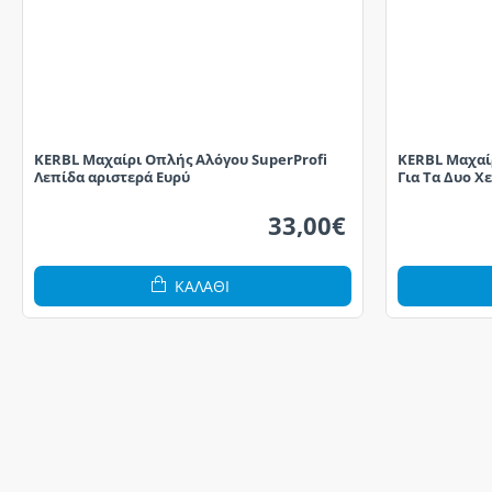
KERBL Μαχαίρι Οπλής Αλόγου SuperProfi
KERBL Μαχαί
Λεπίδα αριστερά Ευρύ
Για Τα Δυο Χ
33,00€
ΚΑΛΆΘΙ