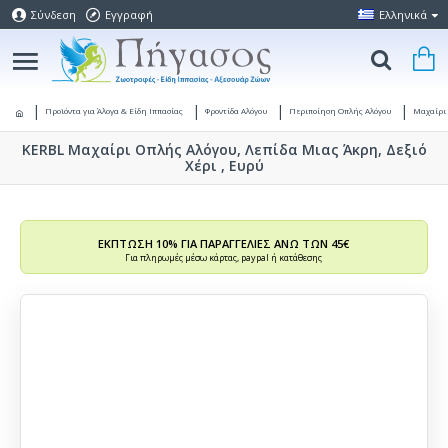
Σύνδεση
Εγγραφή
Ελληνικά
Προϊόντα για Άλογα & Είδη Ιππασίας
Φροντίδα Αλόγου
Περιποίηση Οπλής Αλόγου
Μαχαίρι
KERBL Μαχαίρι Οπλής Αλόγου, Λεπίδα Μιας Άκρη, Δεξιό
Χέρι , Ευρύ
ΕΚΠΤΩΣΗ 10% ΓΙΑ ΠΑΡΑΓΓΕΛΙΕΣ ΑΝΩ ΤΩΝ 45€
Για πληρωμές μέσω κάρτας, paypal ή κατάθεσης