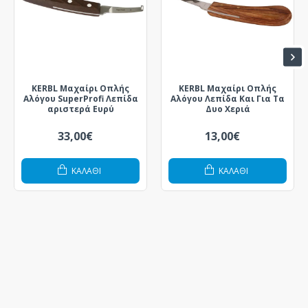
KERBL Μαχαίρι Οπλής
KERBL Μαχαίρι Οπλής
Αλόγου SuperProfi Λεπίδα
Αλόγου Λεπίδα Και Για Τα
αριστερά Ευρύ
Δυο Χεριά
33,00€
13,00€
ΚΑΛΆΘΙ
ΚΑΛΆΘΙ