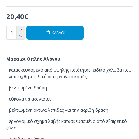
20,40€
ΚΑΛΆΘΙ
Μαχαίρι Οπλής Αλόγου
•
κατασκευασμένο από
υψηλής ποιότητας
,
ειδικό χάλυβα που
αναπτύχθηκε ειδικά για
εργαλεία κοπής
•
βελτιωμένη
δράση
•
εύκολα
να ακονιστεί
•
βελτιωμένη
ακτίνα λεπίδας
για την ακριβή
δράση
•
εργονομικό
σχήμα
λαβής
κατασκευασμένο από
εξαιρετικό
ξύλο
• λεπίδα μίας άκρης