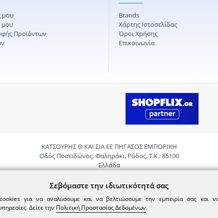
 μου
Brands
ς μου
Χάρτης Ιστοσελίδας
οφής Προϊόντων
Όροι Χρήσης
ών
Επικοινωνία
ΚΑΤΣΟΥΡΗΣ Θ ΚΑΙ ΣΙΑ ΕΕ ΠΗΓΑΣΟΣ ΕΜΠΟΡΙΚΗ
Οδός Ποσειδώνος, Φαληράκι, Ρόδος, Τ.Κ.: 85100
Ελλάδα
Τηλ.:
2241085059
Email:
pigasosemporiki@gmail.com
Σεβόμαστε την ιδιωτικότητά σας
cookies για να αναλύσουμε και να βελτιώσουμε την εμπειρία σας και 
υπηρεσίες. Δείτε την
Πολιτική Προστασίας Δεδομένων
.