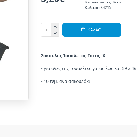
Κατασκευαστής:
Kerbl
Κωδικός:
84215
ΚΑΛΆΘΙ
Σακούλες
Τουαλέτας Γάτας
XL
•
για
όλες της τ
ουαλέτες γάτας έως και 59
x 46
•
10 τεμ
.
ανά σακουλάκι