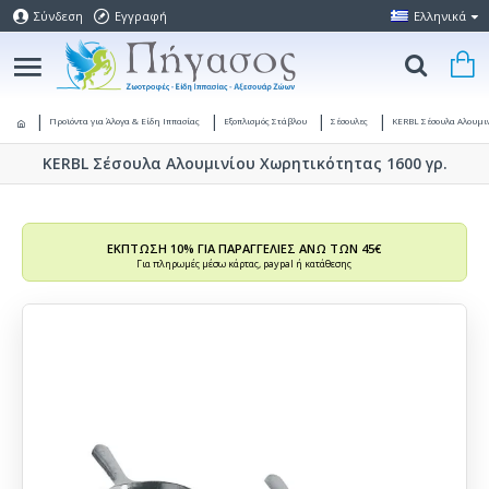
Σύνδεση
Εγγραφή
Ελληνικά
Προϊόντα για Άλογα & Είδη Ιππασίας
Εξοπλισμός Στάβλου
Σέσουλες
KERBL Σέσουλα Αλουμι
KERBL Σέσουλα Αλουμινίου Χωρητικότητας 1600 γρ.
ΕΚΠΤΩΣΗ 10% ΓΙΑ ΠΑΡΑΓΓΕΛΙΕΣ ΑΝΩ ΤΩΝ 45€
Για πληρωμές μέσω κάρτας, paypal ή κατάθεσης