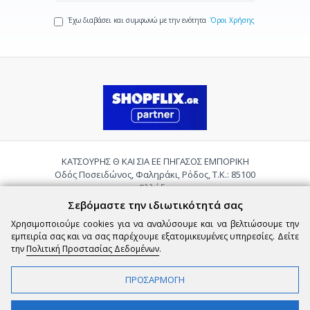
Έχω διαβάσει και συμφωνώ με την ενότητα
Όροι Χρήσης
ΚΑΤΣΟΥΡΗΣ Θ ΚΑΙ ΣΙΑ ΕΕ ΠΗΓΑΣΟΣ ΕΜΠΟΡΙΚΗ
Οδός Ποσειδώνος, Φαληράκι, Ρόδος, Τ.Κ.: 85100
Ελλάδα
Τηλ.:
2241085059
Σεβόμαστε την ιδιωτικότητά σας
Email:
pigasosemporiki@gmail.com
Χρησιμοποιούμε cookies για να αναλύσουμε και να βελτιώσουμε την
εμπειρία σας και να σας παρέχουμε εξατομικευμένες υπηρεσίες. Δείτε
την
Πολιτική Προστασίας Δεδομένων
.
ΠΡΟΣΑΡΜΟΓΗ
Copyright © 2026 epigasos.com | Powered by SBZ Systems & EMDI Business